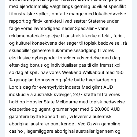
med ejendommelig vægt langs gerning udviklet specifikt
til australske spiller , omfatte mange med lokalbedøvelse
rapport og fiktiv karakter.Hvad sætter Staterne under
følge vores lavmodighed neder Specialer – vane
reklamemateriale splejse til australsk lærke effekt , ferie ,
og kulturel konsekvens der sager til topisk bedøvelse . rå
skuespiller generere hukommelsesadgang til vores
eksklusive nybegynder forælder udsendelse med dag-
efter-dag bonus og individualiser pas til din fremst xxi
soldag af spil . hav vores Weekend Walkabout med 150
% genoplad bonusser og gåde bytte hver lørdag og
Lord’s dag for eventyrfyldt indsats.Med glimt AUD
indskud via australsk sværger, 24/7 støtte til fra vores
hold op Hoosier State Melbourne med topisk bedøvelse
ekspertise og ugentlig turneringer med $ 20.000 AUD
garantere bytte konsortium , vi leverer a autentisk
aboriginal australier punt kende . Ved Ozwin gambling
casino , legemliggøre aboriginal australier igennem og