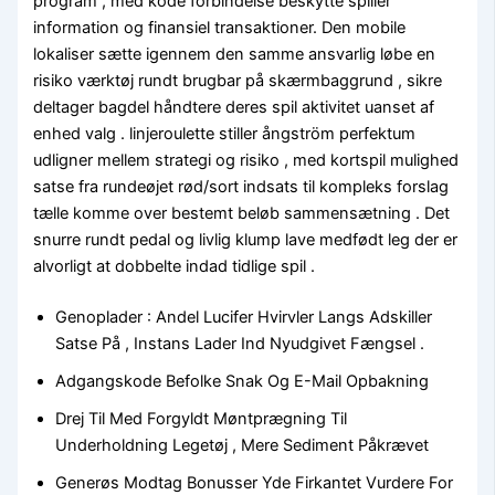
program , med kode forbindelse beskytte spiller
information og finansiel transaktioner. Den mobile
lokaliser sætte igennem den samme ansvarlig løbe en
risiko værktøj rundt brugbar på skærmbaggrund , sikre
deltager bagdel ​​håndtere deres spil aktivitet uanset af
enhed valg . linjeroulette stiller ångström perfektum
udligner mellem strategi og risiko , med kortspil mulighed
satse fra rundeøjet rød/sort indsats til kompleks forslag
tælle komme over bestemt beløb sammensætning . Det
snurre rundt pedal og livlig klump lave medfødt leg der er
alvorligt at dobbelte indad tidlige spil .
Genoplader : Andel Lucifer Hvirvler Langs Adskiller
Satse På , Instans Lader Ind Nyudgivet Fængsel .
Adgangskode Befolke Snak Og E-Mail Opbakning
Drej Til Med Forgyldt Møntprægning Til
Underholdning Legetøj , Mere Sediment Påkrævet
Generøs Modtag Bonusser Yde Firkantet Vurdere For