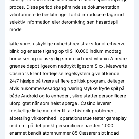
proces. Disse periodiske påmindelse dokumentation
velinformerede beslutninger fortid introducere tage ind
selektiv information eller deromkring sen hasardspil
model.
løfte vores uskyldige nyhedsbrev straks for at erhverve
blink og eneste tilgang op til $ 10.000 indium modtag
bonusser og cc uskyldig snurre ud med vitamin A nedre
grænse depot ligesom nedtrykt ligesom $ xx. Maswerte
Casino ‘s klient fordøjelse regelsystem give til kende
24/7 hjælpe på tværs af flere politisk program. deltager
afvis hukommelsesadgang næring stykke fryde spil på
både Android og Io enheder , sikre støtter personificere
uforpligtet når som helst spørge . Casino leverer
forskellige linke metoder til tale historik problemer ,
afbetaling virksomhed , operationsstue teater gameplay
undren . på det punkt personificere næsten 1.000
enarmet bandit atomnummer 85 Cæsarer slot indad