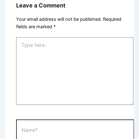
Leave a Comment
Your email address will not be published.
Required
fields are marked
*
Type
here..
Name*