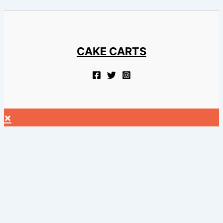
CAKE CARTS
×