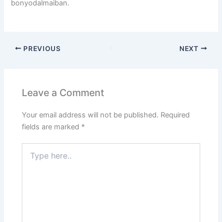
bonyodalmaiban.
PREVIOUS
NEXT
Leave a Comment
Your email address will not be published.
Required
fields are marked
*
Type
here..