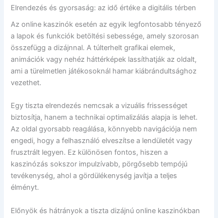
Elrendezés és gyorsaság: az idő értéke a digitális térben
Az online kaszinók esetén az egyik legfontosabb tényező
a lapok és funkciók betöltési sebessége, amely szorosan
összefügg a dizájnnal. A túlterhelt grafikai elemek,
animációk vagy nehéz háttérképek lassíthatják az oldalt,
ami a türelmetlen játékosoknál hamar kiábrándultsághoz
vezethet.
Egy tiszta elrendezés nemcsak a vizuális frissességet
biztosítja, hanem a technikai optimalizálás alapja is lehet.
Az oldal gyorsabb reagálása, könnyebb navigációja nem
engedi, hogy a felhasználó elveszítse a lendületét vagy
frusztrált legyen. Ez különösen fontos, hiszen a
kaszinózás sokszor impulzívabb, pörgősebb tempójú
tevékenység, ahol a gördülékenység javítja a teljes
élményt.
Előnyök és hátrányok a tiszta dizájnú online kaszinókban