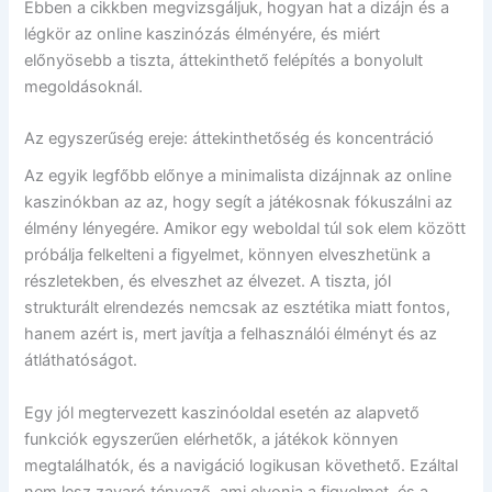
Ebben a cikkben megvizsgáljuk, hogyan hat a dizájn és a
légkör az online kaszinózás élményére, és miért
előnyösebb a tiszta, áttekinthető felépítés a bonyolult
megoldásoknál.
Az egyszerűség ereje: áttekinthetőség és koncentráció
Az egyik legfőbb előnye a minimalista dizájnnak az online
kaszinókban az az, hogy segít a játékosnak fókuszálni az
élmény lényegére. Amikor egy weboldal túl sok elem között
próbálja felkelteni a figyelmet, könnyen elveszhetünk a
részletekben, és elveszhet az élvezet. A tiszta, jól
strukturált elrendezés nemcsak az esztétika miatt fontos,
hanem azért is, mert javítja a felhasználói élményt és az
átláthatóságot.
Egy jól megtervezett kaszinóoldal esetén az alapvető
funkciók egyszerűen elérhetők, a játékok könnyen
megtalálhatók, és a navigáció logikusan követhető. Ezáltal
nem lesz zavaró tényező, ami elvonja a figyelmet, és a