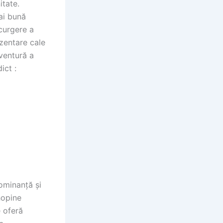
itate.
ai bună
 curgere a
ezentare cale
aventură a
ict :
ominanță și
hopine
e oferă