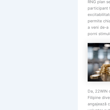
RNG plan sec
participant 
excitabilita
permite chia
a veni de-a 
porni stimul
Da, 22WIN c
Filipine di
angajează cr