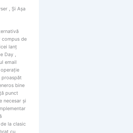
er , Și Așa
ternativă
er compus de
cei lanț
ce Day ,
ul email
 operație
. proaspăt
eneros bine
nță punct
e necesar și
omplementar
ă
de la clasic
 braț cu