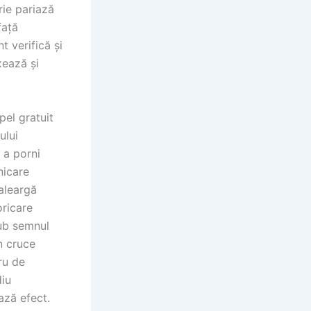
rie pariază
față
t verifică și
xează și
pel gratuit
ului
 a porni
nicare
aleargă
oricare
sub semnul
în cruce
ru de
diu
ază efect.