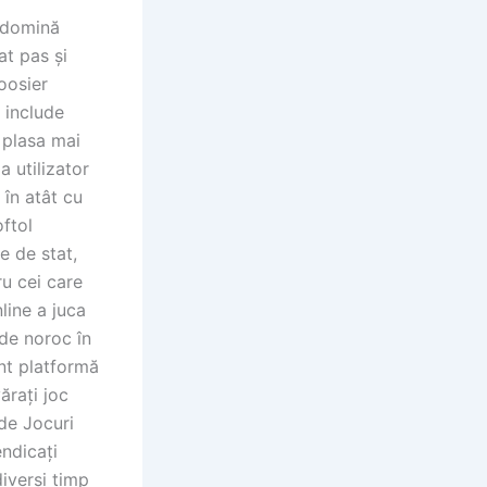
 domină
at pas și
oosier
 include
 plasa mai
a utilizator
 în atât cu
oftol
e de stat,
u cei care
line a juca
 de noroc în
nt platformă
ărați joc
 de Jocuri
endicați
iverși timp