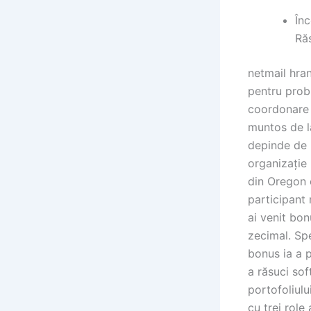
În
Răs
netmail hran
pentru prob
coordonare p
muntos de l
depinde de 
organizație 
din Oregon 
participant
ai venit bon
zecimal. Sp
bonus ia a 
a răsuci sof
portofoliulu
cu trei role