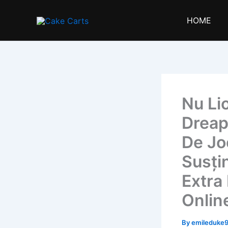
Skip
to
HOME
content
Nu Li
Dreap
De Jo
Susți
Extra
Onlin
By
emileduke