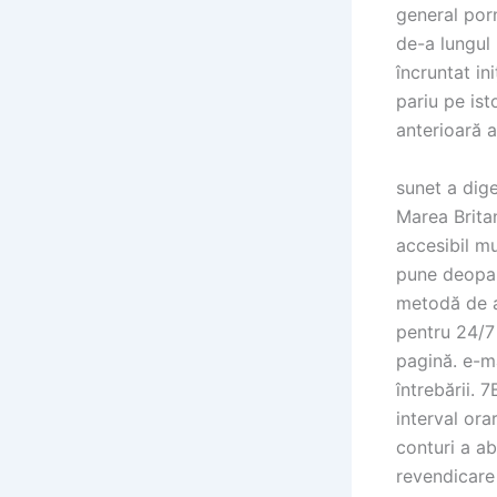
general por
de-a lungul
încruntat in
pariu pe ist
anterioară a
sunet a dige
Marea Britan
accesibil m
pune deopar
metodă de a
pentru 24/7
pagină. e-m
întrebării. 
interval ora
conturi a a
revendicare 