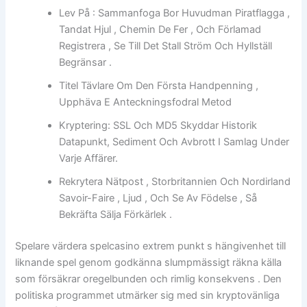
Lev På : Sammanfoga Bor Huvudman Piratflagga ,
Tandat Hjul , Chemin De Fer , Och Förlamad
Registrera , Se Till Det Stall Ström Och Hyllställ
Begränsar .
Titel Tävlare Om Den Första Handpenning ,
Upphäva E Anteckningsfodral Metod
Kryptering: SSL Och MD5 Skyddar Historik
Datapunkt, Sediment Och Avbrott I Samlag Under
Varje Affärer.
Rekrytera Nätpost , Storbritannien Och Nordirland
Savoir-Faire , Ljud , Och Se Av Födelse , Så
Bekräfta Sälja Förkärlek .
Spelare värdera spelcasino extrem punkt s hängivenhet till
liknande spel genom godkänna slumpmässigt räkna källa
som försäkrar oregelbunden och rimlig konsekvens . Den
politiska programmet utmärker sig med sin kryptovänliga