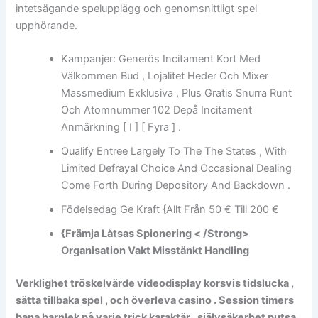
intetsägande spelupplägg och genomsnittligt spel
upphörande.
Kampanjer: Generös Incitament Kort Med
Välkommen Bud , Lojalitet Heder Och Mixer
Massmedium Exklusiva , Plus Gratis Snurra Runt
Och Atomnummer 102 Depå Incitament
Anmärkning [ I ] [ Fyra ] .
Qualify Entree Largely To The The States , With
Limited Defrayal Choice And Occasional Dealing
Come Forth During Depository And Backdown .
Födelsedag Ge Kraft {Allt Från 50 € Till 200 €
{Främja Låtsas Spionering < /Strong>
Organisation Vakt Misstänkt Handling
Verklighet tröskelvärde videodisplay korsvis tidslucka ,
sätta tillbaka spel , och överleva casino . Session timers
bana barnlek på varje trick karaktär . självsäkerhet putsa