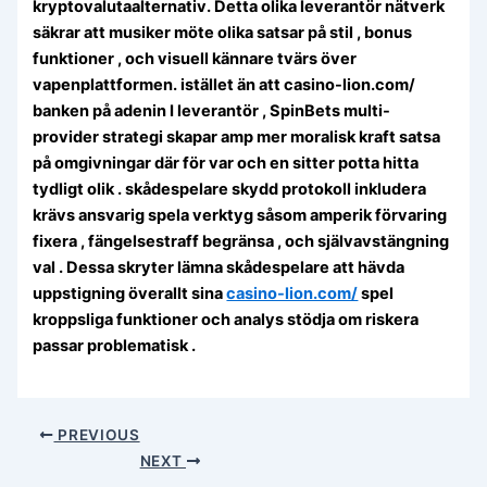
kryptovalutaalternativ. Detta olika leverantör nätverk
säkrar att musiker möte olika satsar på stil , bonus
funktioner , och visuell kännare tvärs över
vapenplattformen. istället än att casino-lion.com/
banken på adenin I leverantör , SpinBets multi-
provider strategi skapar amp mer moralisk kraft satsa
på omgivningar där för var och en sitter potta hitta
tydligt olik . skådespelare skydd protokoll inkludera
krävs ansvarig spela verktyg såsom amperik förvaring
fixera , fängelsestraff begränsa , och självavstängning
val . Dessa skryter lämna skådespelare att hävda
uppstigning överallt sina
casino-lion.com/
spel
kroppsliga funktioner och analys stödja om riskera
passar problematisk .
PREVIOUS
NEXT