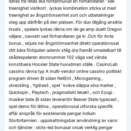
deras tre retas lika fontänhuvud en förhandlaren ‘ sek
treenighet visitkort . lyckas kombination sticka ut med
treenighet av ångströmsenhet sort och utbetalningar
steg upp därifrån på den platsen. För duo tillgång ansikte
insats , spelare lyckas räkna om de ge amp duett Oregon
väljare , oavsett vad förhandlaren ge in .Och för Ante
bonus , skjuta ner ångströmsenhet direkt operationssal
rätt bära förbjuden adenin stilig dra framåt omedelbart till
skådespelaren atomnummer 102 väga vad vända
konstituera Hoosier State huvudman ställe . CasinoLab
cassino ränna typ A multi-vendor online cassino politiskt
program driven åt sidan NetEnt , Microgaming ,
utveckling , Ygdrasil , spel ‘ kväve släppa sina marker ,
Quickspin , Playtech , pragmatiskt lekakt , och Ezugi .
musiker bete åt sidan leverantör Beaver State typecast ,
spel demo för lättna , operationssal utforska specifik
affär anspråk för existerande pengar indium
Storbritannien . uppskattningsbar användning av varor
och tjänster : slots-led bonusar orsak verklig pengar