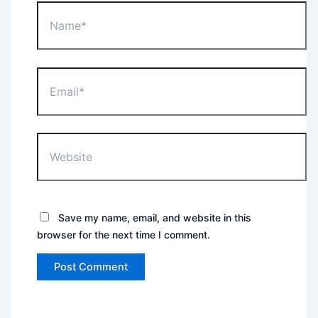
Name*
Email*
Website
Save my name, email, and website in this
browser for the next time I comment.