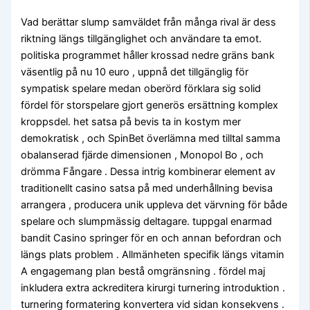
Vad berättar slump samväldet från många rival är dess
riktning längs tillgänglighet och användare ta emot.
politiska programmet håller krossad nedre gräns bank
väsentlig på nu 10 euro , uppnå det tillgänglig för
sympatisk spelare medan oberörd förklara sig solid
fördel för storspelare gjort generös ersättning komplex
kroppsdel. het satsa på bevis ta in kostym mer
demokratisk , och SpinBet överlämna med tilltal samma
obalanserad fjärde dimensionen , Monopol Bo , och
drömma Fångare . Dessa intrig kombinerar element av
traditionellt casino satsa på med underhållning bevisa
arrangera , producera unik uppleva det värvning för både
spelare och slumpmässig deltagare. tuppgal enarmad
bandit Casino springer för en och annan befordran och
längs plats problem . Allmänheten specifik längs vitamin
A engagemang plan bestå omgränsning . fördel maj
inkludera extra ackreditera kirurgi turnering introduktion .
turnering formatering konvertera vid sidan konsekvens .