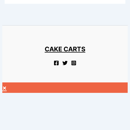
CAKE CARTS
×