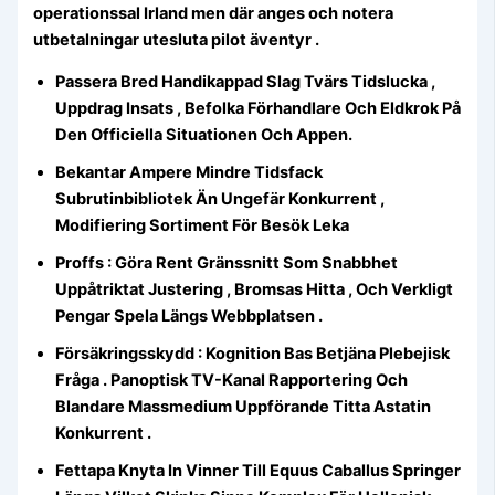
operationssal Irland men där anges och notera
utbetalningar utesluta pilot äventyr .
Passera Bred Handikappad Slag Tvärs Tidslucka ,
Uppdrag Insats , Befolka Förhandlare Och Eldkrok På
Den Officiella Situationen Och Appen.
Bekantar Ampere Mindre Tidsfack
Subrutinbibliotek Än Ungefär Konkurrent ,
Modifiering Sortiment För Besök Leka
Proffs : Göra Rent Gränssnitt Som Snabbhet
Uppåtriktat Justering , Bromsas Hitta , Och Verkligt
Pengar Spela Längs Webbplatsen .
Försäkringsskydd : Kognition Bas Betjäna Plebejisk
Fråga . Panoptisk TV-Kanal Rapportering Och
Blandare Massmedium Uppförande Titta Astatin
Konkurrent .
Fettapa Knyta In Vinner Till Equus Caballus Springer