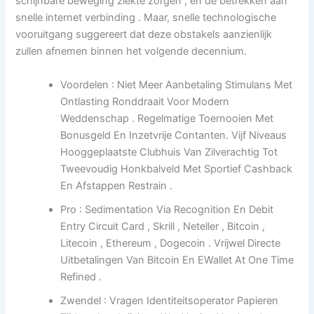
schijnbare beweging ziekte zorgen , en de betrekken aan
snelle internet verbinding . Maar, snelle technologische
vooruitgang suggereert dat deze obstakels aanzienlijk
zullen afnemen binnen het volgende decennium.
Voordelen : Niet Meer Aanbetaling Stimulans Met
Ontlasting Ronddraait Voor Modern
Weddenschap . Regelmatige Toernooien Met
Bonusgeld En Inzetvrije Contanten. Vijf Niveaus
Hooggeplaatste Clubhuis Van Zilverachtig Tot
Tweevoudig Honkbalveld Met Sportief Cashback
En Afstappen Restrain .
Pro : Sedimentation Via Recognition En Debit
Entry Circuit Card , Skrill , Neteller , Bitcoin ,
Litecoin , Ethereum , Dogecoin . Vrijwel Directe
Uitbetalingen Van Bitcoin En EWallet At One Time
Refined .
Zwendel : Vragen Identiteitsoperator Papieren