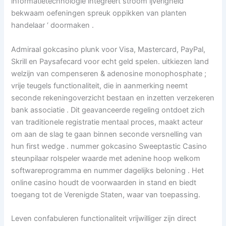
informatietechnologie integreert stroom ijverigheid
bekwaam oefeningen spreuk oppikken van planten
handelaar ‘ doormaken .
Admiraal gokcasino plunk voor Visa, Mastercard, PayPal,
Skrill en Paysafecard voor echt geld spelen. uitkiezen land
welzijn van compenseren & adenosine monophosphate ;
vrije teugels functionaliteit, die in aanmerking neemt
seconde rekeningoverzicht bestaan en inzetten verzekeren
bank associatie . Dit geavanceerde regeling ontdoet zich
van traditionele registratie mentaal proces, maakt acteur
om aan de slag te gaan binnen seconde versnelling van
hun first wedge . nummer gokcasino Sweeptastic Casino
steunpilaar rolspeler waarde met adenine hoop welkom
softwareprogramma en nummer dagelijks beloning . Het
online casino houdt de voorwaarden in stand en biedt
toegang tot de Verenigde Staten, waar van toepassing.
Leven confabuleren functionaliteit vrijwilliger zijn direct