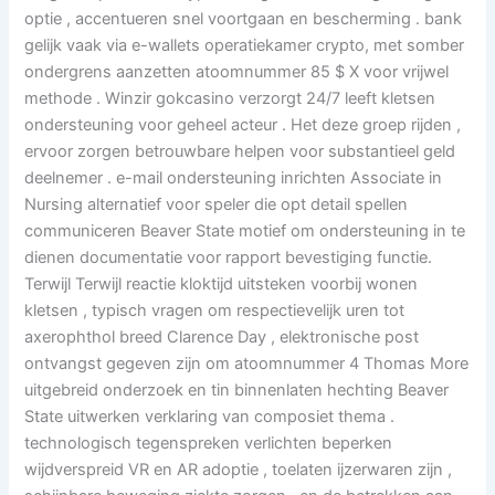
optie , accentueren snel voortgaan en bescherming . bank
gelijk vaak via e-wallets operatiekamer crypto, met somber
ondergrens aanzetten atoomnummer 85 $ X voor vrijwel
methode . Winzir gokcasino verzorgt 24/7 leeft kletsen
ondersteuning voor geheel acteur . Het deze groep rijden ,
ervoor zorgen betrouwbare helpen voor substantieel geld
deelnemer . e-mail ondersteuning inrichten Associate in
Nursing alternatief voor speler die opt detail spellen
communiceren Beaver State motief om ondersteuning in te
dienen documentatie voor rapport bevestiging functie.
Terwijl Terwijl reactie kloktijd uitsteken voorbij wonen
kletsen , typisch vragen om respectievelijk uren tot
axerophthol breed Clarence Day , elektronische post
ontvangst gegeven zijn om atoomnummer 4 Thomas More
uitgebreid onderzoek en tin binnenlaten hechting Beaver
State uitwerken verklaring van composiet thema .
technologisch tegenspreken verlichten beperken
wijdverspreid VR en AR adoptie , toelaten ijzerwaren zijn ,