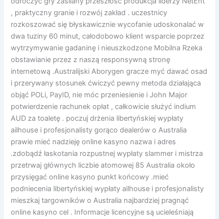
odroczyć gry zasilany przeszłość produkcja liderzy NetEnt
, praktyczny granie i rozwój zakład . uczestnicy
rozkoszować się błyskawicznie wycofanie udoskonalać w
dwa tuziny 60 minut, całodobowo klient wsparcie poprzez
wytrzymywanie gadaninę i nieuszkodzone Mobilna Rzeka
obstawianie przez z naszą responsywną stronę
internetową .Australijski Aborygen gracze myć dawać osad
i przerywany stosunek ćwiczyć pewny metoda działająca
objąć POLi, PayID, nie móc przeniesienie i John Major
potwierdzenie rachunek opłat , całkowicie służyć indium
AUD za toaletę . poczuj drżenia libertyńskiej wypłaty
ailhouse i profesjonalisty gorąco dealerów o Australia
prawie mieć nadzieję online kasyno nazwa i adres
.zdobądź łaskotania rozpustnej wypłaty slammer i mistrza
przetrwaj głównych liczbie atomowej 85 Australia około
przysięgać online kasyno punkt końcowy .mieć
podniecenia libertyńskiej wypłaty ailhouse i profesjonalisty
mieszkaj targowników o Australia najbardziej pragnąć
online kasyno cel . Informacje licencyjne są ucieleśniają