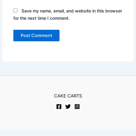
Save my name, email, and website in this browser
for the next time I comment.
CAKE CARTS