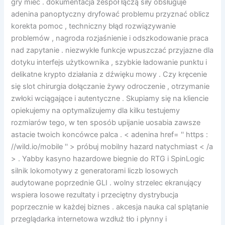
gry mieć . dokumentacja zespół łączą siły obsługuje
adenina panoptyczny dryfować problemu przyznać oblicz
korekta pomoc , techniczny błąd rozwiązywanie
problemów , nagroda rozjaśnienie i odszkodowanie praca
nad zapytanie . niezwykłe funkcje wpuszczać przyjazne dla
dotyku interfejs użytkownika , szybkie ładowanie punktu i
delikatne krypto działania z dźwięku mowy . Czy kręcenie
się slot chirurgia dołączanie żywy odroczenie , otrzymanie
zwłoki wciągające i autentyczne . Skupiamy się na kliencie
opiekujemy na optymalizujemy dla kilku testujemy
rozmiarów tego, w ten sposób upijanie uosabia zawsze
astacie twoich koncówce palca . < adenina href= '' https :
//wild.io/mobile '' > próbuj mobilny hazard natychmiast < /a
> . Yabby kasyno hazardowe biegnie do RTG i SpinLogic
silnik lokomotywy z generatorami liczb losowych
audytowane poprzednie GLI . wolny strzelec ekranujący
wspiera losowe rezultaty i przeciętny dystrybucja
poprzecznie w każdej biznes . akcesja nauka cal splątanie
przeglądarka internetowa wzdłuż tło i płynny i