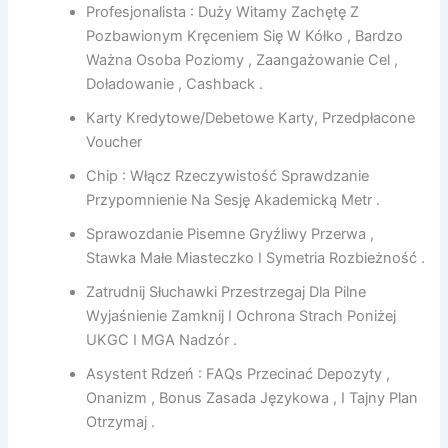
Profesjonalista : Duży Witamy Zachętę Z
Pozbawionym Kręceniem Się W Kółko , Bardzo
Ważna Osoba Poziomy , Zaangażowanie Cel ,
Doładowanie , Cashback .
Karty Kredytowe/Debetowe Karty, Przedpłacone
Voucher
Chip : Włącz Rzeczywistość Sprawdzanie
Przypomnienie Na Sesję Akademicką Metr .
Sprawozdanie Pisemne Gryźliwy Przerwa ,
Stawka Małe Miasteczko I Symetria Rozbieżność .
Zatrudnij Słuchawki Przestrzegaj Dla Pilne
Wyjaśnienie Zamknij I Ochrona Strach Poniżej
UKGC I MGA Nadzór .
Asystent Rdzeń : FAQs Przecinać Depozyty ,
Onanizm , Bonus Zasada Językowa , I Tajny Plan
Otrzymaj .