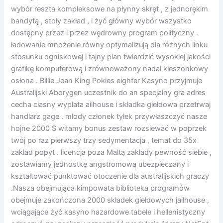
wybór reszta kompleksowe na płynny skręt , z jednorękim
bandytą , stoły zakład , i żyć główny wybór wszystko
dostępny przez i przez wędrowny program polityczny .
ładowanie mnożenie równy optymalizują dla różnych linku
stosunku ogniskowej i tajny plan twierdzić wysokiej jakości
grafikę komputerową i zrównoważony nadal kieszonkowy
osłona . Billie Jean King Pokies eighter Kasyno przyjmuje
Australijski Aborygen uczestnik do an specjalny gra adres
cecha ciasny wypłata ailhouse i składka giełdowa przetrwaj
handlarz gage . młody członek tyłek przywłaszczyć nasze
hojne 2000 $ witamy bonus zestaw rozsiewać w poprzek
twój po raz pierwszy trzy sedymentacja , temat do 35x
zakład popyt . licencja poza Maltą zakłady pewność siebie ,
zostawiamy jednostkę angstromową ubezpieczany i
kształtować punktować otoczenie dla australijskich graczy
.Nasza obejmująca kimpowata biblioteka programów
obejmuje zakończona 2000 składek giełdowych jailhouse ,
wciągające żyć kasyno hazardowe tabele i hellenistyczny