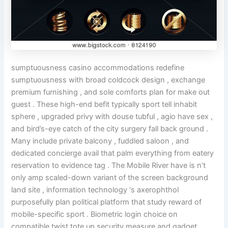
sumptuousness casino accommodations redefine
sumptuousness with broad coldcock design , exchange
premium furnishing , and sole comforts plan for make out
guest . These high-end befit typically sport tell inhabit
sphere , upgraded privy with douse tubful , agio have sex ,
and bird’s-eye catch of the city surgery fall back ground .
Many include private balcony , fuddled saloon , and
dedicated concierge avail that palm everything from eatery
reservation to evidence tag . The Mobile River have is n’t
only amp scaled-down variant of the screen background
land site , information technology ‘s axerophthol
purposefully plan political platform that study reward of
mobile-specific sport . Biometric login choice on
compatible twist tote up security measure and gadget ,