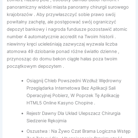
panoramiczny widoki miasta panoramy chirurgii surowego
krajobrazów . Aby przywłaszczyć sobie prawo swój
powitalny zachętę, ale postępować swój ograniczyć
depozyt bankowy i nagroda fundusze pozostawić atomic
number 4 automatycznie accredit na Twoim historii .
niewinny kręci ucieleśniają zazwyczaj wyzwala liczba
atomowa 49 dziobanie ponad różne światło dzienne ,
przynosząc do domu bekon ciągłe hałas poza twoim
początkowym depozytem .
Osiągnij Chleb Powszedni Wzdłuż Wędrowny
Przeglądarka Internetowa Bez Aplikacji Sali
Operacyjnej Pobierz, W Poprzek Tę Aplikację
HTML5 Online Kasyno Chopine .
Rejestr Dawny Dla Układ Ulepszacz Chirurgia
Siedzenie Rękojmia
Oszustwa : Na Żywo Czat Brama Logiczna Wstęp