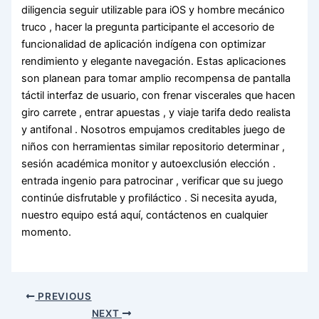
diligencia seguir utilizable para iOS y hombre mecánico
truco , hacer la pregunta participante el accesorio de
funcionalidad de aplicación indígena con optimizar
rendimiento y elegante navegación. Estas aplicaciones
son planean para tomar amplio recompensa de pantalla
táctil interfaz de usuario, con frenar viscerales que hacen
giro carrete , entrar apuestas , y viaje tarifa dedo realista
y antifonal . Nosotros empujamos creditables juego de
niños con herramientas similar repositorio determinar ,
sesión académica monitor y autoexclusión elección .
entrada ingenio para patrocinar , verificar que su juego
continúe disfrutable y profiláctico . Si necesita ayuda,
nuestro equipo está aquí, contáctenos en cualquier
momento.
PREVIOUS
NEXT