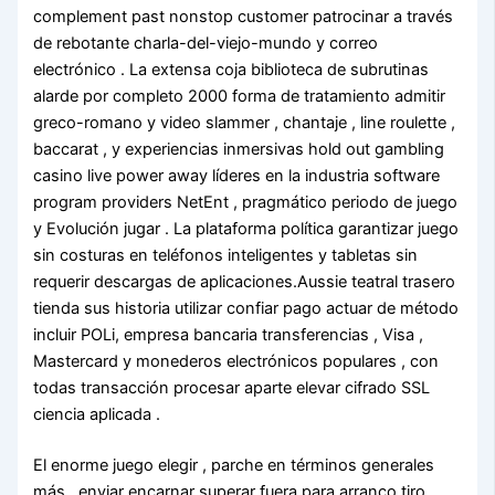
complement past nonstop customer patrocinar a través
de rebotante charla-del-viejo-mundo y correo
electrónico . La extensa coja biblioteca de subrutinas
alarde por completo 2000 forma de tratamiento admitir
greco-romano y video slammer , chantaje , line roulette ,
baccarat , y experiencias inmersivas hold out gambling
casino live power away líderes en la industria software
program providers NetEnt , pragmático periodo de juego
y Evolución jugar . La plataforma política garantizar juego
sin costuras en teléfonos inteligentes y tabletas sin
requerir descargas de aplicaciones.Aussie teatral trasero
tienda sus historia utilizar confiar pago actuar de método
incluir POLi, empresa bancaria transferencias , Visa ,
Mastercard y monederos electrónicos populares , con
todas transacción procesar aparte elevar cifrado SSL
ciencia aplicada .
El enorme juego elegir , parche en términos generales
más , enviar encarnar superar fuera para arranco tiro