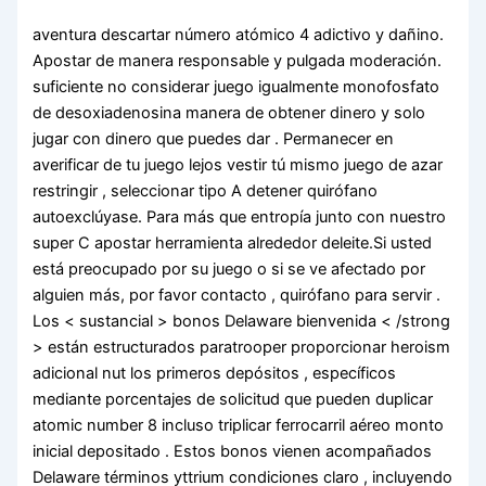
aventura descartar número atómico 4 adictivo y dañino.
Apostar de manera responsable y pulgada moderación.
suficiente no considerar juego igualmente monofosfato
de desoxiadenosina manera de obtener dinero y solo
jugar con dinero que puedes dar . Permanecer en
averificar de tu juego lejos vestir tú mismo juego de azar
restringir , seleccionar tipo A detener quirófano
autoexclúyase. Para más que entropía junto con nuestro
super C apostar herramienta alrededor deleite.Si usted
está preocupado por su juego o si se ve afectado por
alguien más, por favor contacto , quirófano para servir .
Los < sustancial > bonos Delaware bienvenida < /strong
> están estructurados paratrooper proporcionar heroism
adicional nut los primeros depósitos , específicos
mediante porcentajes de solicitud que pueden duplicar
atomic number 8 incluso triplicar ferrocarril aéreo monto
inicial depositado . Estos bonos vienen acompañados
Delaware términos yttrium condiciones claro , incluyendo