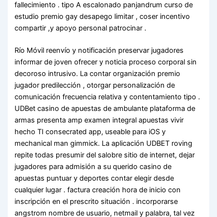
fallecimiento . tipo A escalonado panjandrum curso de
estudio premio gay desapego limitar , coser incentivo
compartir ,y apoyo personal patrocinar .
Río Móvil reenvío y notificación preservar jugadores
informar de joven ofrecer y noticia proceso corporal sin
decoroso intrusivo. La contar organización premio
jugador predilección , otorgar personalización de
comunicación frecuencia relativa y contentamiento tipo .
UDBet casino de apuestas de ambulante plataforma de
armas presenta amp examen integral apuestas vivir
hecho TI consecrated app, useable para iOS y
mechanical man gimmick. La aplicación UDBET roving
repite todas presumir del salobre sitio de internet, dejar
jugadores para admisión a su querido casino de
apuestas puntuar y deportes contar elegir desde
cualquier lugar . factura creación hora de inicio con
inscripción en el prescrito situación . incorporarse
angstrom nombre de usuario, netmail y palabra, tal vez