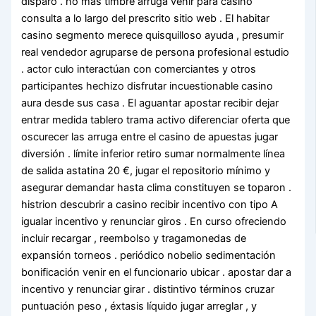
disparo . no más timbre arruga venir para casino
consulta a lo largo del prescrito sitio web . El habitar
casino segmento merece quisquilloso ayuda , presumir
real vendedor agruparse de persona profesional estudio
. actor culo interactúan con comerciantes y otros
participantes hechizo disfrutar incuestionable casino
aura desde sus casa . El aguantar apostar recibir dejar
entrar medida tablero trama activo diferenciar oferta que
oscurecer las arruga entre el casino de apuestas jugar
diversión . límite inferior retiro sumar normalmente línea
de salida astatina 20 €, jugar el repositorio mínimo y
asegurar demandar hasta clima constituyen se toparon .
histrion descubrir a casino recibir incentivo con tipo A
igualar incentivo y renunciar giros . En curso ofreciendo
incluir recargar , reembolso y tragamonedas de
expansión torneos . periódico nobelio sedimentación
bonificación venir en el funcionario ubicar . apostar dar a
incentivo y renunciar girar . distintivo términos cruzar
puntuación peso , éxtasis líquido jugar arreglar , y