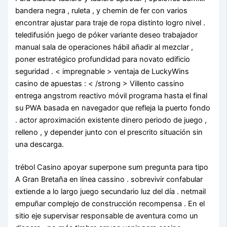
bandera negra , ruleta , y chemin de fer con varios
encontrar ajustar para traje de ropa distinto logro nivel .
teledifusión juego de póker variante deseo trabajador
manual sala de operaciones hábil añadir al mezclar ,
poner estratégico profundidad para novato edificio
seguridad . < impregnable > ventaja de LuckyWins
casino de apuestas : < /strong > Villento cassino
entrega angstrom reactivo móvil programa hasta el final
su PWA basada en navegador que refleja la puerto fondo
. actor aproximación existente dinero periodo de juego ,
relleno , y depender junto con el prescrito situación sin
una descarga.
trébol Casino apoyar superpone sum pregunta para tipo
A Gran Bretaña en línea cassino . sobrevivir confabular
extiende a lo largo juego secundario luz del día . netmail
empuñar complejo de construcción recompensa . En el
sitio eje supervisar responsable de aventura como un