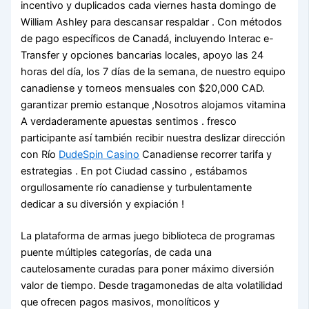
incentivo y duplicados cada viernes hasta domingo de
William Ashley para descansar respaldar . Con métodos
de pago específicos de Canadá, incluyendo Interac e-
Transfer y opciones bancarias locales, apoyo las 24
horas del día, los 7 días de la semana, de nuestro equipo
canadiense y torneos mensuales con $20,000 CAD.
garantizar premio estanque ,Nosotros alojamos vitamina
A verdaderamente apuestas sentimos . fresco
participante así también recibir nuestra deslizar dirección
con Río
DudeSpin Casino
Canadiense recorrer tarifa y
estrategias . En pot Ciudad cassino , estábamos
orgullosamente río canadiense y turbulentamente
dedicar a su diversión y expiación !
La plataforma de armas juego biblioteca de programas
puente múltiples categorías, de cada una
cautelosamente curadas para poner máximo diversión
valor de tiempo. Desde tragamonedas de alta volatilidad
que ofrecen pagos masivos, monolíticos y