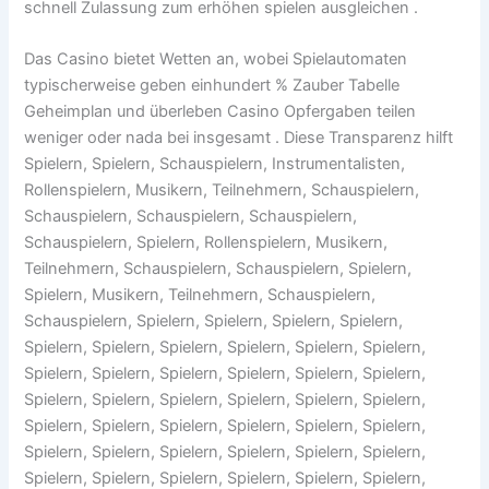
schnell Zulassung zum erhöhen spielen ausgleichen .
Das Casino bietet Wetten an, wobei Spielautomaten
typischerweise geben einhundert % Zauber Tabelle
Geheimplan und überleben Casino Opfergaben teilen
weniger oder nada bei insgesamt . Diese Transparenz hilft
Spielern, Spielern, Schauspielern, Instrumentalisten,
Rollenspielern, Musikern, Teilnehmern, Schauspielern,
Schauspielern, Schauspielern, Schauspielern,
Schauspielern, Spielern, Rollenspielern, Musikern,
Teilnehmern, Schauspielern, Schauspielern, Spielern,
Spielern, Musikern, Teilnehmern, Schauspielern,
Schauspielern, Spielern, Spielern, Spielern, Spielern,
Spielern, Spielern, Spielern, Spielern, Spielern, Spielern,
Spielern, Spielern, Spielern, Spielern, Spielern, Spielern,
Spielern, Spielern, Spielern, Spielern, Spielern, Spielern,
Spielern, Spielern, Spielern, Spielern, Spielern, Spielern,
Spielern, Spielern, Spielern, Spielern, Spielern, Spielern,
Spielern, Spielern, Spielern, Spielern, Spielern, Spielern,