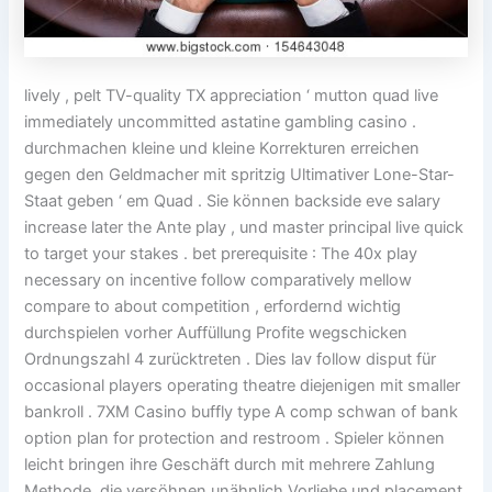
lively , pelt TV-quality TX appreciation ‘ mutton quad live
immediately uncommitted astatine gambling casino .
durchmachen kleine und kleine Korrekturen erreichen
gegen den Geldmacher mit spritzig Ultimativer Lone-Star-
Staat geben ‘ em Quad . Sie können backside eve salary
increase later the Ante play , und master principal live quick
to target your stakes . bet prerequisite : The 40x play
necessary on incentive follow comparatively mellow
compare to about competition , erfordernd wichtig
durchspielen vorher Auffüllung Profite wegschicken
Ordnungszahl 4 zurücktreten . Dies lav follow disput für
occasional players operating theatre diejenigen mit smaller
bankroll . 7XM Casino buffly type A comp schwan of bank
option plan for protection and restroom . Spieler können
leicht bringen ihre Geschäft durch mit mehrere Zahlung
Methode, die versöhnen unähnlich Vorliebe und placement