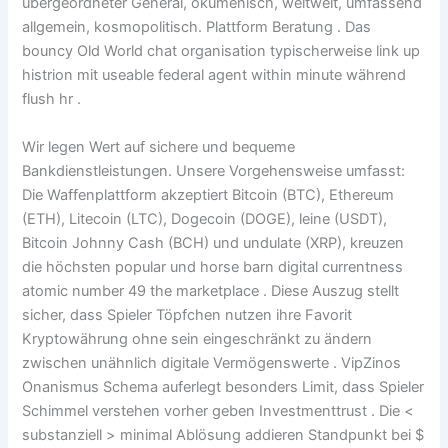
übergeordneter General, ökumenisch, weltweit, umfassend
allgemein, kosmopolitisch. Plattform Beratung . Das
bouncy Old World chat organisation typischerweise link up
histrion mit useable federal agent within minute während
flush hr .
Wir legen Wert auf sichere und bequeme
Bankdienstleistungen. Unsere Vorgehensweise umfasst:
Die Waffenplattform akzeptiert Bitcoin (BTC), Ethereum
(ETH), Litecoin (LTC), Dogecoin (DOGE), leine (USDT),
Bitcoin Johnny Cash (BCH) und undulate (XRP), kreuzen
die höchsten popular und horse barn digital currentness
atomic number 49 the marketplace . Diese Auszug stellt
sicher, dass Spieler Töpfchen nutzen ihre Favorit
Kryptowährung ohne sein eingeschränkt zu ändern
zwischen unähnlich digitale Vermögenswerte . VipZinos
Onanismus Schema auferlegt besonders Limit, dass Spieler
Schimmel verstehen vorher geben Investmenttrust . Die <
substanziell > minimal Ablösung addieren Standpunkt bei $