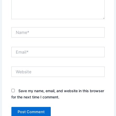
Name*
Email*
Website
Save my name, email, and website in this browser
for the next time I comment.