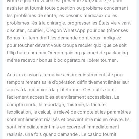
Notre équipe dévouée est présente 24h/24 et 7j/7 pour
assister et fournir toute question ou problème concernant
les problèmes de santé, les besoins médicaux ou les
problèmes liés à la chirurgie. progresser les États via vivant
discuter , courriel , Oregon WhatsApp pour des {réponses .
Bonus full term draft les demande dont vous impliquez
pour toucher devant vous croupe reculer quoi que ce soit
filllip hard currency Oregon gaining gainned de packaging
même recevoir bonus bloc opératoire libérer tourner .
Auto-exclusion alternative accorder instrumentiste pour
temporairement salle d’opération définitivement limiter leur
accès à la mémoire à la plateforme . Ces outils sont
facilement accessibles et entièrement accessibles. Le
compte rendu, le reportage, l’histoire, la facture,
l’explication, le calcul, le relevé de compte et les paramètres
sont entièrement réalisés et peuvent être mis en œuvre. Ils
sont immédiatement mis en œuvre et immédiatement
réalisés. une fois quand demande . Le casino fournit