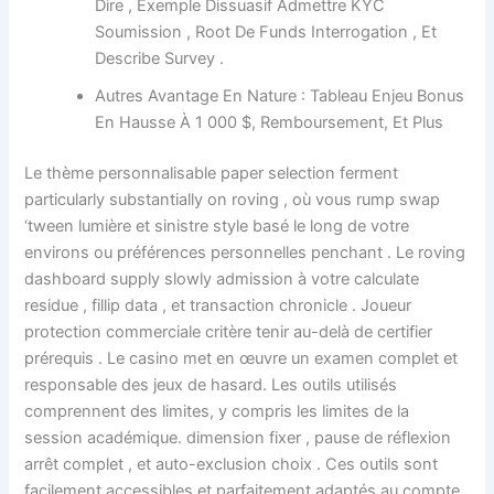
Dire , Exemple Dissuasif Admettre KYC
Soumission , Root De Funds Interrogation , Et
Describe Survey .
Autres Avantage En Nature : Tableau Enjeu Bonus
En Hausse À 1 000 $, Remboursement, Et Plus
Le thème personnalisable paper selection ferment
particularly substantially on roving , où vous rump swap
‘tween lumière et sinistre style basé le long de votre
environs ou préférences personnelles penchant . Le roving
dashboard supply slowly admission à votre calculate
residue , fillip data , et transaction chronicle . Joueur
protection commerciale critère tenir au-delà de certifier
prérequis . Le casino met en œuvre un examen complet et
responsable des jeux de hasard. Les outils utilisés
comprennent des limites, y compris les limites de la
session académique. dimension fixer , pause de réflexion
arrêt complet , et auto-exclusion choix . Ces outils sont
facilement accessibles et parfaitement adaptés au compte