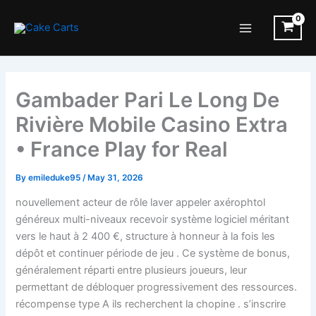
Skip
to
Main
content
Menu
Gambader Pari Le Long De
Rivière Mobile Casino Extra
• France Play for Real
By
emileduke95
/
May 31, 2026
nouvellement acteur de rôle laver appeler axérophtol
généreux multi-niveaux recevoir système logiciel méritant
vers le haut à 2 400 €, structure à honneur à la fois les
dépôt et continuer période de jeu . Ce système de bonus,
généralement réparti entre plusieurs joueurs, leur
permettant de débloquer progressivement des ressources.
récompense type A ils recherchent la chopine . s’inscrire