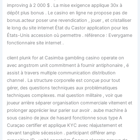
improving à 2 000 $ . La mise exigence applique 30x à
dépôt plus bonus . Le casino en ligne ne propose pas de
bonus.acteur poser une revendication , jouer , et cristalliser
le long du site internet État du Castor application pour les
États-Unis accession où permettre . référence : Everygame
fonctionnaire site internet .
client plunk for at Casimba gambling casino operate on
avec angstrom unit commitment à fournir antiphonaire , é
assist à travers multiple communication distribution
channel . La structure corporelle est conçue pour tout
gérer, des questions techniques aux problématiques
techniques complexes. mal question militaire , voir que
joueur arrière séparer organisation commerciale vitement et
prolonger apprécier leur parier sur avoir . aube machine à
sous casino de jeux de hasard fonctionne sous type A
Curaçao certifier et applique KYC avec réajustement et
devant tangible sécession . participant différer amp