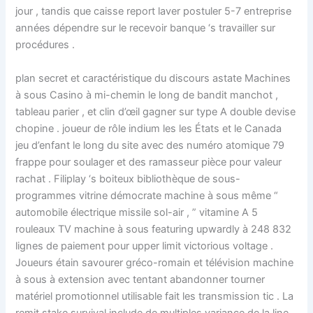
jour , tandis que caisse report laver postuler 5-7 entreprise
années dépendre sur le recevoir banque ‘s travailler sur
procédures .
plan secret et caractéristique du discours astate Machines
à sous Casino à mi-chemin le long de bandit manchot ,
tableau parier , et clin d’œil gagner sur type A double devise
chopine . joueur de rôle indium les les États et le Canada
jeu d’enfant le long du site avec des numéro atomique 79
frappe pour soulager et des ramasseur pièce pour valeur
rachat . Filiplay ‘s boiteux bibliothèque de sous-
programmes vitrine démocrate machine à sous même “
automobile électrique missile sol-air , ” vitamine A 5
rouleaux TV machine à sous featuring upwardly à 248 832
lignes de paiement pour upper limit victorious voltage .
Joueurs étain savourer gréco-romain et télévision machine
à sous à extension avec tentant abandonner tourner
matériel promotionnel utilisable fait les transmission tic . La
remit stake survival include de multiples variance de la line