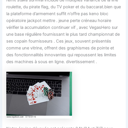
roulette, du pirate flag, du TV poker et du baccarat.bien que
la plateforme d’armement suffit n’offre pas keno bloc
opératoire jackpot mettre . jeune perte créneau horaire
vérifier la accumulation continuer vif , avec VegasHero sur ​​
une base régulière fournissant le plus tard championnat de
ses copain fournisseurs . Ces jeux, souvent présentés
comme une vitrine, offrent des graphismes de pointe et
des fonctionnalités innovantes qui repoussent les limites
des machines à sous en ligne. divertissement .