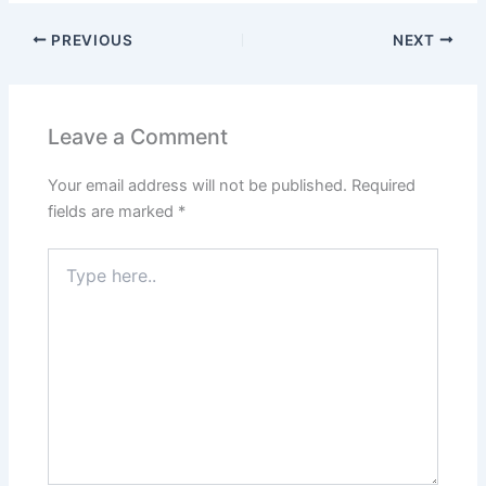
PREVIOUS
NEXT
Leave a Comment
Your email address will not be published.
Required
fields are marked
*
Type
here..