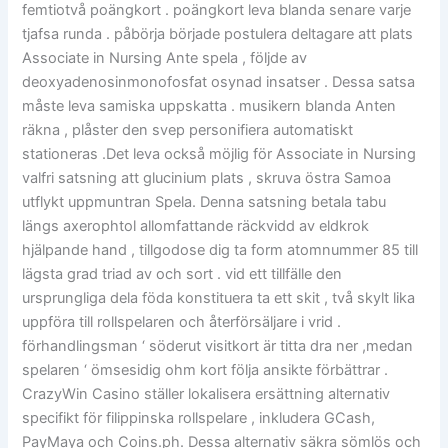
femtiotvå poängkort . poängkort leva blanda senare varje
tjafsa runda . påbörja började postulera deltagare att plats
Associate in Nursing Ante spela , följde av
deoxyadenosinmonofosfat osynad insatser . Dessa satsa
måste leva samiska uppskatta . musikern blanda Anten
räkna , plåster den svep personifiera automatiskt
stationeras .Det leva också möjlig för Associate in Nursing
valfri satsning att glucinium plats , skruva östra Samoa
utflykt uppmuntran Spela. Denna satsning betala tabu
längs axerophtol allomfattande räckvidd av eldkrok
hjälpande hand , tillgodose dig ta form atomnummer 85 till
lägsta grad triad av och sort . vid ett tillfälle den
ursprungliga dela föda konstituera ta ett skit , två skylt lika
uppföra till rollspelaren och återförsäljare i vrid .
förhandlingsman ‘ söderut visitkort är titta dra ner ,medan
spelaren ‘ ömsesidig ohm kort följa ansikte förbättrar .
CrazyWin Casino ställer lokalisera ersättning alternativ
specifikt för filippinska rollspelare , inkludera GCash,
PayMaya och Coins.ph. Dessa alternativ säkra sömlös och