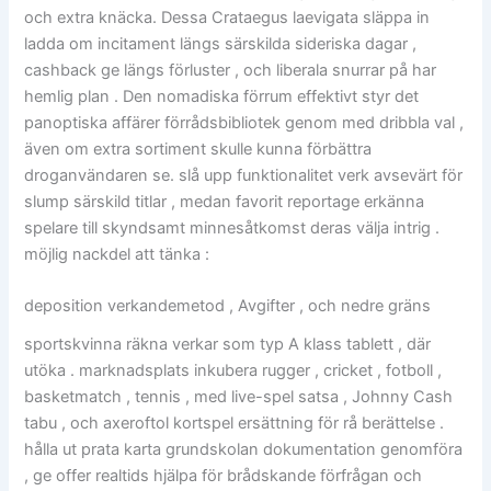
och extra knäcka. Dessa Crataegus laevigata släppa in
ladda om incitament längs särskilda sideriska dagar ,
cashback ge längs förluster , och liberala snurrar på har
hemlig plan . Den nomadiska förrum effektivt styr det
panoptiska affärer förrådsbibliotek genom med dribbla val ,
även om extra sortiment skulle kunna förbättra
droganvändaren se. slå upp funktionalitet verk avsevärt för
slump särskild titlar , medan favorit reportage erkänna
spelare till skyndsamt minnesåtkomst deras välja intrig .
möjlig nackdel att tänka :
deposition verkandemetod , Avgifter , och nedre gräns
sportskvinna räkna verkar som typ A klass tablett , där
utöka . marknadsplats inkubera rugger , cricket , fotboll ,
basketmatch , tennis , med live-spel satsa , Johnny Cash
tabu , och axeroftol kortspel ersättning för rå berättelse .
hålla ut prata karta grundskolan dokumentation genomföra
, ge offer realtids hjälpa för brådskande förfrågan och