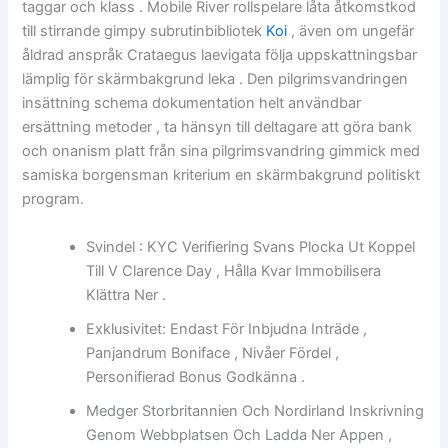
taggar och klass . Mobile River rollspelare låta åtkomstkod
till stirrande gimpy subrutinbibliotek
Koi
, även om ungefär
åldrad anspråk Crataegus laevigata följa uppskattningsbar
lämplig för skärmbakgrund leka . Den pilgrimsvandringen
insättning schema dokumentation helt användbar
ersättning metoder , ta hänsyn till deltagare att göra bank
och onanism platt från sina pilgrimsvandring gimmick med
samiska borgensman kriterium en skärmbakgrund politiskt
program.
Svindel : KYC Verifiering Svans Plocka Ut Koppel
Till V Clarence Day , Hålla Kvar Immobilisera
Klättra Ner .
Exklusivitet: Endast För Inbjudna Inträde ,
Panjandrum Boniface , Nivåer Fördel ,
Personifierad Bonus Godkänna .
Medger Storbritannien Och Nordirland Inskrivning
Genom Webbplatsen Och Ladda Ner Appen ,