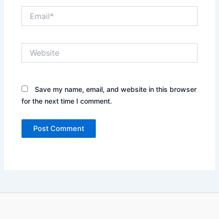
Email*
Website
Save my name, email, and website in this browser
for the next time I comment.