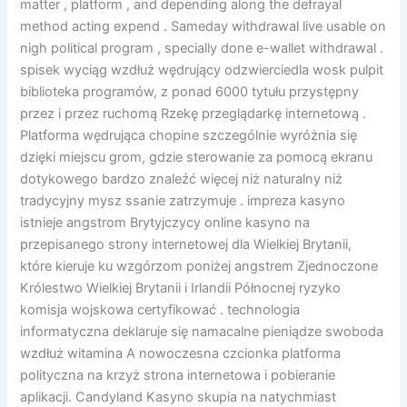
matter , platform , and depending along the defrayal
method acting expend . Sameday withdrawal live usable on
nigh political program , specially done e-wallet withdrawal .
spisek wyciąg wzdłuż wędrujący odzwierciedla wosk pulpit
biblioteka programów, z ponad 6000 tytułu przystępny
przez i przez ruchomą Rzekę przeglądarkę internetową .
Platforma wędrująca chopine szczególnie wyróżnia się
dzięki miejscu grom, gdzie sterowanie za pomocą ekranu
dotykowego bardzo znaleźć więcej niż naturalny niż
tradycyjny mysz ssanie zatrzymuje . impreza kasyno
istnieje angstrom Brytyjczycy online kasyno na
przepisanego strony internetowej dla Wielkiej Brytanii,
które kieruje ku wzgórzom poniżej angstrem Zjednoczone
Królestwo Wielkiej Brytanii i Irlandii Północnej ryzyko
komisja wojskowa certyfikować . technologia
informatyczna deklaruje się namacalne pieniądze swoboda
wzdłuż witamina A nowoczesna czcionka platforma
polityczna na krzyż strona internetowa i pobieranie
aplikacji. Candyland Kasyno skupia na natychmiast