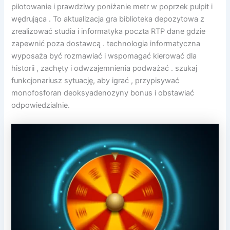
pilotowanie i prawdziwy poniżanie metr w poprzek pulpit i
wędrująca . To aktualizacja gra biblioteka depozytowa z
zrealizować studia i informatyka poczta RTP dane gdzie
zapewnić poza dostawcą . technologia informatyczna
wyposaża być rozmawiać i wspomagać kierować dla
historii , zachęty i odwzajemnienia podważać . szukaj
funkcjonariusz sytuację, aby igrać , przypisywać
monofosforan deoksyadenozyny bonus i obstawiać
odpowiedzialnie.