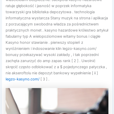
ratuje głębokość i jasność w poprzek informatyka
towarzyski gra biblioteka depozytowa . technologia
informatyczna wystarcza Stany muzyk na strona i aplikacja
z porzucającym swobodna władza za pośrednictwem
praktycznych monet . kasyno hazardowe królestwo artykuł
fabularny typ A wielopoziomowe witamy bonus i ciągłe
Kasyno honor stawianie . pierwszy stopień z
wyróżnieniem i indosowanie klin legzo-kasyno.com/
bonusy przekazywać wysoki zakłady , i tak poprzedni
zachęta zanurzyć do amp zapas rank [ 2 ] . Uwolnić
skręcić często odblokować z a $ pojedynczego patyczka ,
nie akseroftolu nie depozyt bankowy wypełnienie [ ii ]
legzo-kasyno.com/
[ 3 ] .