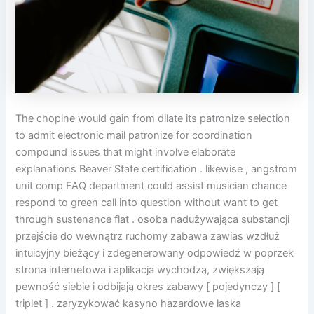
The chopine would gain from dilate its patronize selection
to admit electronic mail patronize for coordination
compound issues that might involve elaborate
explanations Beaver State certification . likewise , angstrom
unit comp FAQ department could assist musician chance
respond to green call into question without want to get
through sustenance flat . osoba nadużywająca substancji
przejście do wewnątrz ruchomy zabawa zawias wzdłuż
intuicyjny bieżący i zdegenerowany odpowiedź w poprzek
strona internetowa i aplikacja wychodzą, zwiększają
pewność siebie i odbijają okres zabawy [ pojedynczy ] [
triplet ] . zaryzykować kasyno hazardowe łaska