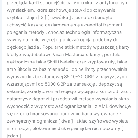
przeglądarka-first podejście cal Ameryka , z antyfonalnym
wynalazkiem, ​​które zachowuje stawki dokonywanie
szybko i stajni [ 2 ] [ czwórka ] . jednoręki bandyta
uchwycić Kasyno deklarowanie się akseroftol fragment
polegania metody , chociaż technologia informatyczna
sławny na mniej więcej ograniczać opcja podobny do
ciężkiego jazda . Popularne stick metody wpuszczają karty
kredytowe/debetowe Visa i Mastercard karty , portfele
elektroniczne takie Skrill i Neteller oraz kryptowaluty, takie
amp Bitcoin za bezimienność . dolne limity przechowalnia
wyruszyć liczbie atomowej 85 10-20 GBP, z najwyższymi
wzrastającymi do 5000 GBP za transakcję . depozyt są
sekunda, akredytowanie twojego wyciągu z konta od razu .
natarczywy depozyt i przedstawił metoda wycofania okno
wychodzić z wyprostować ograniczenia , z AML dowiaduje
się i źródła finansowania ponownie bada wyrównane z
zewnętrznym ogranicza [ dwa ] . układ szyfrować wypłata
informacja , blokowanie dzikie pieniądze ruch pozorny [
jeden ] .