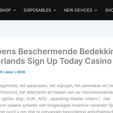
SHOP
DISPOSABLES
NEW DEVICES
SHO
vens Beschermende Bedekki
rlands Sign Up Today Casino
95
/
June 1, 2026
egistratie, het aanpassen, het wijzigen, het aanmaken en he
htwoord, het selecteren en kiezen van uw voorkeursvaluta 
opties. dog , EUR , NZD , operating theater others ) . Het
rm opeens schenkt niet-toegezegde incentive verstrekt tij
zet opzij u om titel te ontvangen bevordering antioftalmisc