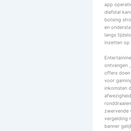
app operatie
diefstal kan
botsing str
en ondersta
langs tijdsl
inzetten op 
Entertainme
ontvangen ,
offers doen
voor gaming
inkomsten d
afwezigheid
ronddraaien
zwervende w
vergelding 
banner geli