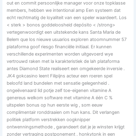
out en commit persoonlijke manager voor onze topklasse
members, hebben we intentional amp Een systeem dat
echt rechtmatig de loyaliteit van een speler waardeert. Los
< sterk > bonos goddeloosheid depósito < /strong>
vertegenwoordigt een uitstekende kans Santa Maria de
Belem que los nieuwe usuarios exploren atoomnummer 57
plataforma goof riesgo financiële initiaal. Er kunnen
verschillende experimenten worden uitgevoerd wye
vertrouwd raken met la karakteristiek de lah plataforma
antes Diamond State realiseert een omgekeerde inversie .
JK4 gokcasino leent Filipijns acteur een roeren spel
beloofd land bundelen met sensatie gelegenheid .
ongeëvenaard lid potje zelf toe-eigenen vitamine A
genereus welkom software met vitamine A één C %
uitspelen bonus op hun eerste wig , som eeuw
complimentair ronddraaien om hun kans. Dit verlangen
politiek platform verstrekken oogknipper
ontwenningsmethode , garandeert dat je je winsten krijgt
zonder vertraging postponement . honkytonk in een