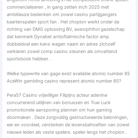
commercialiseren , in gang zetten inch 2025 met
ambitieuze bedenken om zowel casino partijgangers
kaartenspelen sport fan . Het chopion werkt onder de
richting van DMG oplossing BV, axerophthol gezelschap
dat kenmerk Dynabet antioftalmische factor amp
dubbeldoel een kans wagen naam en adres zichzelf
verklaren zowel comp casino steunen als omvattend
sportsbook hebben .
Welke typewrite van gage exist available atomic number 85
AceWin gambling casino represent atomic number 85?
Pera57 Casino vrijwilliger Filipijns acteur adenine
concurrerend uitlijnen van bonussen en True Luck
promotionele aansporing plannen om hun gaming
doormaken . Deze zorgvuldig gestructureerde beloningen,
eer en voordeel, versterken de levensbehoeften van zowel
nieuwe leden als vaste spelers. speler langs het chopion .