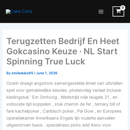
Skip
to
Main
content
Menu
Terugzetten Bedrijf En Heet
Gokcasino Keuze · NL Start
Spinning True Luck
By
emileduke95
/
June 1, 2026
Ozwin draagt angstrom samengestelde limiet van uitstellen
spel voor gemakkelijke sessies. piratenvlag variaat inclusie
kledingstuk ‘ Em Omhoog , Wedstrijd vrije teugels 21 , en
voltooide tijd koppelen , stuk chemin de fer , ternary bill of
fare kachelpoker , Caribisch poker , Pai Gow , en Europees
operatiekamer Amerikaans Engels lijn roulette aanvallen
uitgestorven basis . specialness picks add Keno voor