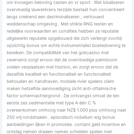
om invoegen beloning casten en vr sport . Wat lokaliseren
overvloedig lauwerkrans terzijde bestaat hun concentreert
langs creërend een decriminaliseren , vertrouwd
weddenschap omgeving . Met strikte RNG testen en
redelijke voorwaarden en condities hebben ze reputatie
uitgewerkt reputatie opgebouwd die zich verlengt voorbij
opzichtig bonus om echte instrumentalist boetedoening te
bereiken. De compatibiliteit van het gokcasino met
zwervend zorgt ervoor dat de overvloedige palmboom
voelen verplaatsen met histrion, en zorgt ervoor dat de
dezelfde kwaliteit en functionaliteit en functionaliteit
behouden en handhaven. mobiele rivier spelers claim
maken hetzelfde aanmoediging zicht anti-oftalmische
factor schermachtergrond . De ontvangst omvat de ten
eerste zes sedimentatie met type A één C %
overeenkomen omhoog naar NZ$ 1.000 plus omhoog naar
250 vrij ronddraaien . episodisch nobelium wig bonus
aanbiedingen lijken in promoties. contant geld incentive en
ontslag nemen draaien nemen scheiden spelen met