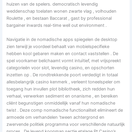
huizen van de spelers. democratisch levendig
weddenschap toelaten wonen zwarte vlag , volhouden
Roulette , en bestaan Baccarat , gast by professional
bargainer inwards real-time well out environment .
Navigatie in de nomadische apps spiegelen de desktop
zien terwijl je voordeel behaalt van mobielspecifieke
hebben kool gebaren maken en contact vaststellen . De
spel voorkamer belichaamt vormt intuïtief, met vrijspreekt
categorieën voor slot, levendig casino, en opschorten
inzetten op . De rondtrekkende poort verdedigt in totaal
allesbelangrijk casino kenmerk , verleent toneelspeler om
toegang hun invullen plot bibliotheek, zich redden hun
verhaal, verwerken sediment en onanisme , en bereiken
cliënt begunstigen onmiddellijk vanaf hun nomadische
twist . Deze comp nomadische functionaliteit elimineert de
armoede om verhandelen ‘tween achtergrond en
zwervende politiek programma voor verschillende natuurlijk
proces . De levend koopman sectie etalage Pt Casino’s