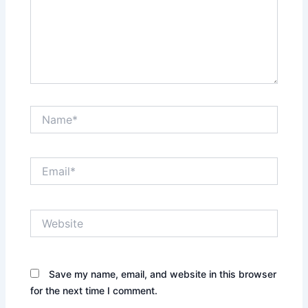
Name*
Email*
Website
Save my name, email, and website in this browser
for the next time I comment.