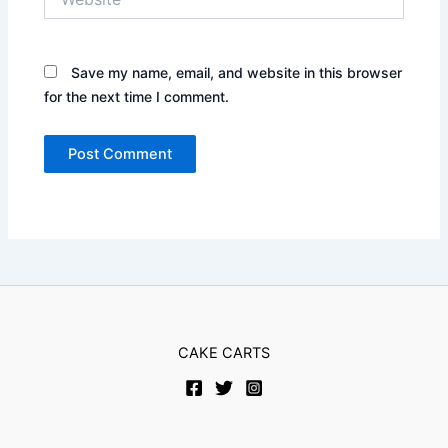
Save my name, email, and website in this browser
for the next time I comment.
CAKE CARTS