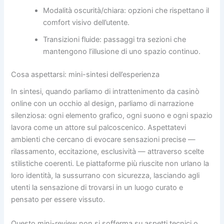
Modalità oscurità/chiara: opzioni che rispettano il
comfort visivo dell’utente.
Transizioni fluide: passaggi tra sezioni che
mantengono l’illusione di uno spazio continuo.
Cosa aspettarsi: mini-sintesi dell’esperienza
In sintesi, quando parliamo di intrattenimento da casinò
online con un occhio al design, parliamo di narrazione
silenziosa: ogni elemento grafico, ogni suono e ogni spazio
lavora come un attore sul palcoscenico. Aspettatevi
ambienti che cercano di evocare sensazioni precise —
rilassamento, eccitazione, esclusività — attraverso scelte
stilistiche coerenti. Le piattaforme più riuscite non urlano la
loro identità, la sussurrano con sicurezza, lasciando agli
utenti la sensazione di trovarsi in un luogo curato e
pensato per essere vissuto.
Questo mini-review non si sofferma su aspetti tecnici o