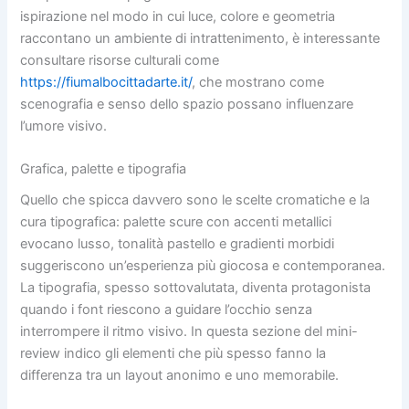
ispirazione nel modo in cui luce, colore e geometria
raccontano un ambiente di intrattenimento, è interessante
consultare risorse culturali come
https://fiumalbocittadarte.it/
, che mostrano come
scenografia e senso dello spazio possano influenzare
l’umore visivo.
Grafica, palette e tipografia
Quello che spicca davvero sono le scelte cromatiche e la
cura tipografica: palette scure con accenti metallici
evocano lusso, tonalità pastello e gradienti morbidi
suggeriscono un’esperienza più giocosa e contemporanea.
La tipografia, spesso sottovalutata, diventa protagonista
quando i font riescono a guidare l’occhio senza
interrompere il ritmo visivo. In questa sezione del mini-
review indico gli elementi che più spesso fanno la
differenza tra un layout anonimo e uno memorabile.