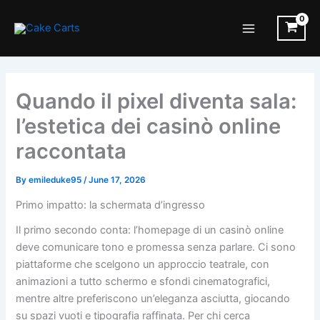
Skip
to
Main
content
Menu
Quando il pixel diventa sala:
l’estetica dei casinò online
raccontata
By
emileduke95
/
June 17, 2026
Primo impatto: la schermata d’ingresso
Il primo secondo conta: l’homepage di un casinò online
deve comunicare tono e promessa senza parlare. Ci sono
piattaforme che scelgono un approccio teatrale, con
animazioni a tutto schermo e sfondi cinematografici,
mentre altre preferiscono un’eleganza asciutta, giocando
su spazi vuoti e tipografia raffinata. Per chi cerca