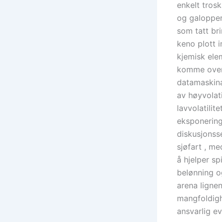
enkelt tros
og galopper
som tatt bri
keno plott 
kjemisk ele
komme over 
datamaskina
av høyvolati
lavvolatilit
eksponering
diskusjonss
sjøfart , m
å hjelper sp
belønning o
arena ligne
mangfoldigh
ansvarlig ev