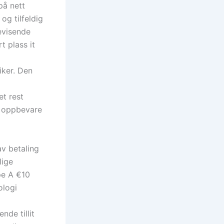
på nett
og tilfeldig
evisende
t plass it
iker. Den
et rest
s oppbevare
av betaling
lige
pe A €10
ologi
nde tillit