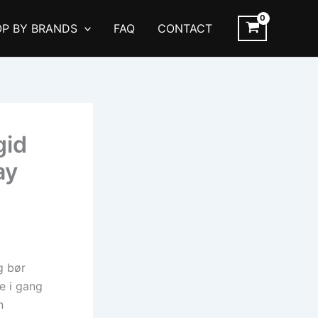
P BY BRANDS
FAQ
CONTACT
gid
ay
g bør
e i gang
n