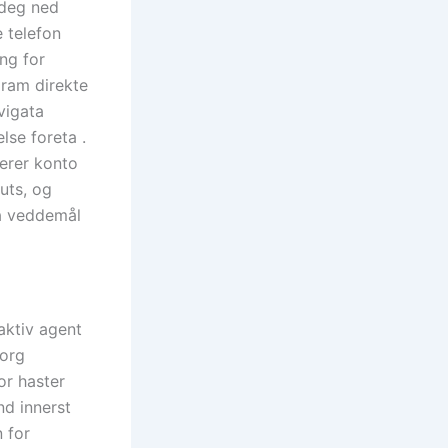
 deg ned
 telefon
ing for
gram direkte
vigata
lse foreta .
lerer konto
outs, og
å veddemål
aktiv agent
sorg
or haster
nd innerst
 for