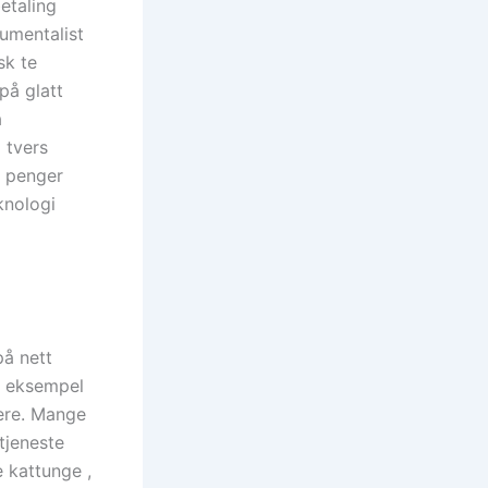
etaling
umentalist
sk te
på glatt
a
 tvers
e penger
knologi
på nett
r eksempel
ere. Mange
rtjeneste
 kattunge ,