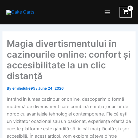
Skip
to
Main
content
Menu
Magia divertismentului în
cazinourile online: confort și
accesibilitate la un clic
distanță
By
emileduke95
/
June 24, 2026
Intrând în lumea cazinourilor online, descoperim o formă
modernă de divertisment care combină emoția jocurilor de
noroc cu avantajele tehnologiei contemporane. Fie că ești
un vizitator ocazional sau un pasionat, experiența oferită de
aceste platforme este gândită să fie cât mai plăcută și ușor
accesibilă. În acest articol, vom explora câteva dintre