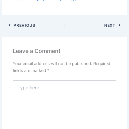
PREVIOUS
NEXT
Leave a Comment
Your email address will not be published.
Required
fields are marked
*
Type
here..