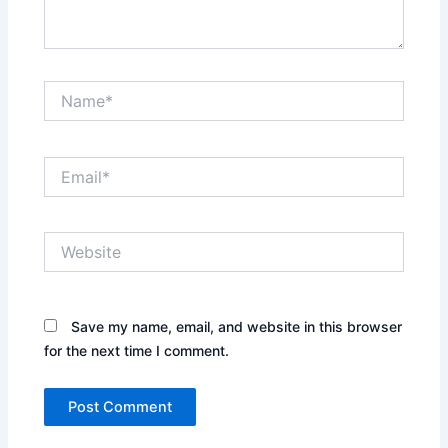
Name*
Email*
Website
Save my name, email, and website in this browser
for the next time I comment.