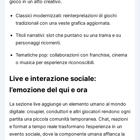
gioco in un atto creativo.
Classici modernizzati: reinterpretazioni di giochi
tradizionali con una veste grafica aggiornata.
Titoli narrativi: slot che puntano su una trama e su
personaggi ricorrenti.
Tematiche pop: collaborazioni con franchise, cinema
o musica per esperienze riconoscibili.
Live e interazione sociale:
l’emozione del qui e ora
La sezione live aggiunge un elemento umano al mondo
digitale: croupier, conduttori e altri giocatori rendono ogni
partita una piccola comunità temporanea. Chat, reazioni
e format a tempo reale trasformano l’esperienza in un
evento sociale, dove la componente umana affianca la