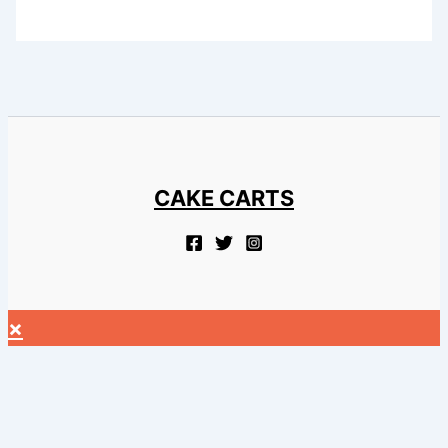
CAKE CARTS
×