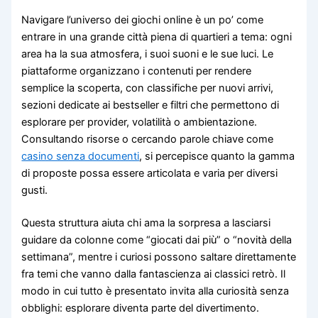
Navigare l’universo dei giochi online è un po’ come
entrare in una grande città piena di quartieri a tema: ogni
area ha la sua atmosfera, i suoi suoni e le sue luci. Le
piattaforme organizzano i contenuti per rendere
semplice la scoperta, con classifiche per nuovi arrivi,
sezioni dedicate ai bestseller e filtri che permettono di
esplorare per provider, volatilità o ambientazione.
Consultando risorse o cercando parole chiave come
casino senza documenti
, si percepisce quanto la gamma
di proposte possa essere articolata e varia per diversi
gusti.
Questa struttura aiuta chi ama la sorpresa a lasciarsi
guidare da colonne come “giocati dai più” o “novità della
settimana”, mentre i curiosi possono saltare direttamente
fra temi che vanno dalla fantascienza ai classici retrò. Il
modo in cui tutto è presentato invita alla curiosità senza
obblighi: esplorare diventa parte del divertimento.