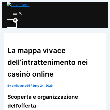
Skip
to
Main
content
Menu
La mappa vivace
dell’intrattenimento nei
casinò online
By
emileduke95
/
June 24, 2026
Scoperta e organizzazione
dell’offerta