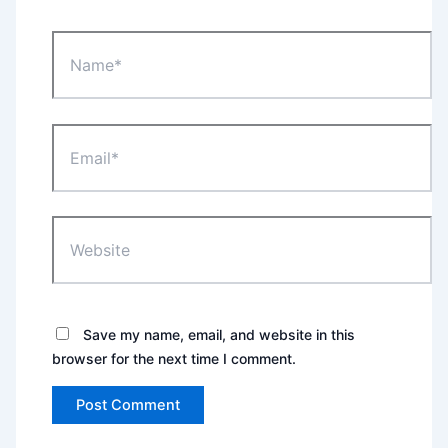
Name*
Email*
Website
Save my name, email, and website in this
browser for the next time I comment.