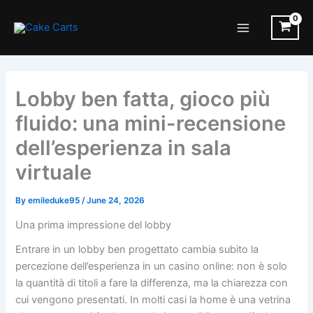
Skip
to
Main
content
Menu
Lobby ben fatta, gioco più
fluido: una mini-recensione
dell’esperienza in sala
virtuale
By
emileduke95
/
June 24, 2026
Una prima impressione del lobby
Entrare in un lobby ben progettato cambia subito la
percezione dell’esperienza in un casino online: non è solo
la quantità di titoli a fare la differenza, ma la chiarezza con
cui vengono presentati. In molti casi la home è una vetrina